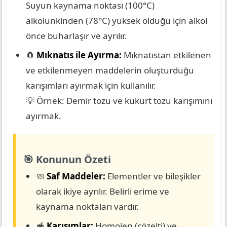
Suyun kaynama noktası (100°C)
alkolünkinden (78°C) yüksek olduğu için alkol
önce buharlaşır ve ayrılır.
🧲
Mıknatıs ile Ayırma:
Mıknatıstan etkilenen
ve etkilenmeyen maddelerin oluşturduğu
karışımları ayırmak için kullanılır.
💡 Örnek: Demir tozu ve kükürt tozu karışımını
ayırmak.
🎯 Konunun Özeti
🧼
Saf Maddeler:
Elementler ve bileşikler
olarak ikiye ayrılır. Belirli erime ve
kaynama noktaları vardır.
🥣
Karışımlar:
Homojen (çözelti) ve