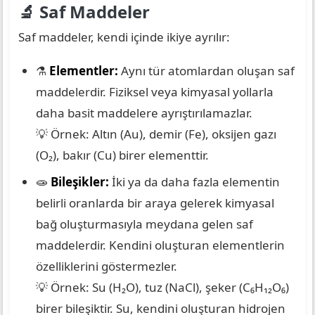
🔬 Saf Maddeler
Saf maddeler, kendi içinde ikiye ayrılır:
⚗️
Elementler:
Aynı tür atomlardan oluşan saf
maddelerdir. Fiziksel veya kimyasal yollarla
daha basit maddelere ayrıştırılamazlar.
💡 Örnek: Altın (Au), demir (Fe), oksijen gazı
(O₂), bakır (Cu) birer elementtir.
🧫
Bileşikler:
İki ya da daha fazla elementin
belirli oranlarda bir araya gelerek kimyasal
bağ oluşturmasıyla meydana gelen saf
maddelerdir. Kendini oluşturan elementlerin
özelliklerini göstermezler.
💡 Örnek: Su (H₂O), tuz (NaCl), şeker (C₆H₁₂O₆)
birer bileşiktir. Su, kendini oluşturan hidrojen