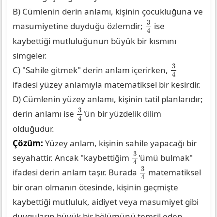
B) Cümlenin derin anlamı, kişinin çocukluğuna ve
3
4
3
masumiyetine duyduğu özlemdir;
ise
4
kaybettiği mutluluğunun büyük bir kısmını
simgeler.
3
4
3
C) "Sahile gitmek" derin anlam içerirken,
4
ifadesi yüzey anlamıyla matematiksel bir kesirdir.
D) Cümlenin yüzey anlamı, kişinin tatil planlarıdır;
3
4
3
derin anlamı ise
'ün bir yüzdelik dilim
4
olduğudur.
Çözüm:
Yüzey anlam, kişinin sahile yapacağı bir
3
4
3
seyahattir. Ancak "kaybettiğim
'ümü bulmak"
4
3
4
3
ifadesi derin anlam taşır. Burada
matematiksel
4
bir oran olmanın ötesinde, kişinin geçmişte
kaybettiği mutluluk, aidiyet veya masumiyet gibi
duyguların büyük bir bölümünü temsil eden