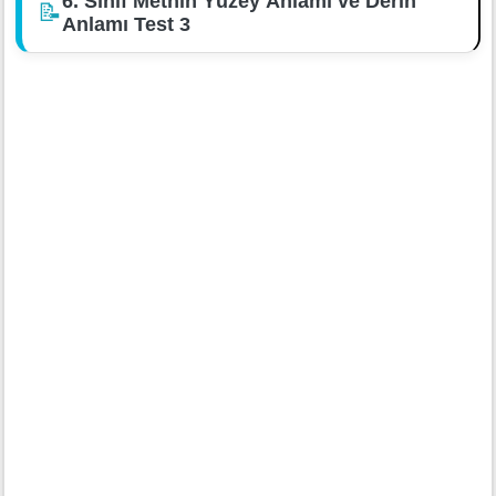
6. Sınıf Metnin Yüzey Anlamı ve Derin
📝
Anlamı Test 3