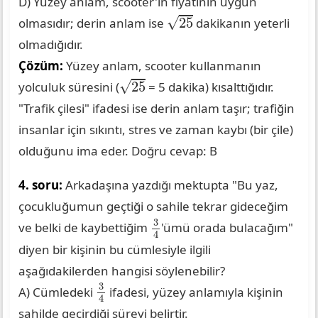
D) Yüzey anlam, scooter'ın fiyatının uygun
25
√
25
olmasıdır; derin anlam ise
dakikanın yeterli
olmadığıdır.
Çözüm:
Yüzey anlam, scooter kullanmanın
25
√
25
yolculuk süresini (
= 5 dakika) kısalttığıdır.
"Trafik çilesi" ifadesi ise derin anlam taşır; trafiğin
insanlar için sıkıntı, stres ve zaman kaybı (bir çile)
olduğunu ima eder. Doğru cevap: B
4. soru:
Arkadaşına yazdığı mektupta "Bu yaz,
çocukluğumun geçtiği o sahile tekrar gideceğim
3
4
3
ve belki de kaybettiğim
'ümü orada bulacağım"
4
diyen bir kişinin bu cümlesiyle ilgili
aşağıdakilerden hangisi söylenebilir?
3
4
3
A) Cümledeki
ifadesi, yüzey anlamıyla kişinin
4
sahilde geçirdiği süreyi belirtir.