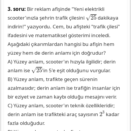
3. soru:
Bir reklam afişinde "Yeni elektrikli
25
√
25
scooter'ınızla şehrin trafik çilesini
dakikaya
indirin!" yazıyordu. Cem, bu afişteki "trafik çilesi"
ifadesini ve matematiksel gösterimi inceledi.
Aşağıdaki çıkarımlardan hangisi bu afişin hem
yüzey hem de derin anlamı için doğrudur?
A) Yüzey anlam, scooter'ın hızıyla ilgilidir; derin
25
√
25
anlam ise
'in 5'e eşit olduğunu vurgular.
B) Yüzey anlam, trafikte geçen sürenin
azalmasıdır; derin anlam ise trafiğin insanlar için
bir eziyet ve zaman kaybı olduğu mesajını verir.
C) Yüzey anlam, scooter'ın teknik özellikleridir;
2
3
3
2
derin anlam ise trafikteki araç sayısının
kadar
fazla olduğudur.