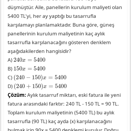
düşmüştür. Aile, panellerin kurulum maliyeti olan
5400 TL'yi, her ay yaptığı bu tasarrufla
karşılamayı planlamaktadır. Buna göre, güneş
panellerinin kurulum maliyetinin kaç aylık
tasarrufla karşılanacağını gösteren denklem
aşağıdakilerden hangisidir?
240
x
=
5400
240
=
5400
A)
x
150
x
=
5400
150
=
5400
B)
x
(
240
−
150
)
x
=
5400
(
240
−
150
)
=
5400
C)
x
(
240
+
150
)
x
=
5400
(
240
+
150
)
=
5400
D)
x
Çözüm:
Aylık tasarruf miktarı, eski fatura ile yeni
fatura arasındaki farktır: 240 TL - 150 TL = 90 TL.
Toplam kurulum maliyetinin (5400 TL) bu aylık
tasarrufla (90 TL) kaç ayda (x) karşılanacağını
bulmak için 90x = 5400 denklemi kurulur. Doğru