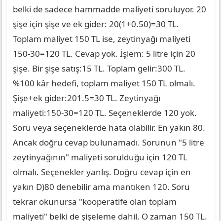
belki de sadece hammadde maliyeti soruluyor. 20
şişe için şişe ve ek gider: 20(1+0.50)=30 TL.
Toplam maliyet 150 TL ise, zeytinyağı maliyeti
150-30=120 TL. Cevap yok. İşlem: 5 litre için 20
şişe. Bir şişe satış:15 TL. Toplam gelir:300 TL.
%100 kâr hedefi, toplam maliyet 150 TL olmalı.
Şişe+ek gider:201.5=30 TL. Zeytinyağı
maliyeti:150-30=120 TL. Seçeneklerde 120 yok.
Soru veya seçeneklerde hata olabilir. En yakın 80.
Ancak doğru cevap bulunamadı. Sorunun "5 litre
zeytinyağının" maliyeti sorulduğu için 120 TL
olmalı. Seçenekler yanlış. Doğru cevap için en
yakın D)80 denebilir ama mantıken 120. Soru
tekrar okunursa "kooperatife olan toplam
maliyeti" belki de şişeleme dahil. O zaman 150 TL.