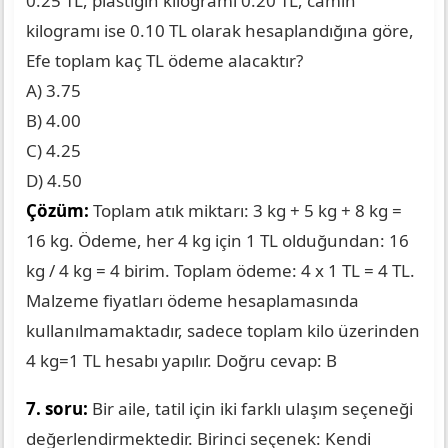
0.25 TL, plastiğin kilogramı 0.20 TL, camın
kilogramı ise 0.10 TL olarak hesaplandığına göre,
Efe toplam kaç TL ödeme alacaktır?
A) 3.75
B) 4.00
C) 4.25
D) 4.50
Çözüm:
Toplam atık miktarı: 3 kg + 5 kg + 8 kg =
16 kg. Ödeme, her 4 kg için 1 TL olduğundan: 16
kg / 4 kg = 4 birim. Toplam ödeme: 4 x 1 TL = 4 TL.
Malzeme fiyatları ödeme hesaplamasında
kullanılmamaktadır, sadece toplam kilo üzerinden
4 kg=1 TL hesabı yapılır. Doğru cevap: B
7. soru:
Bir aile, tatil için iki farklı ulaşım seçeneği
değerlendirmektedir. Birinci seçenek: Kendi