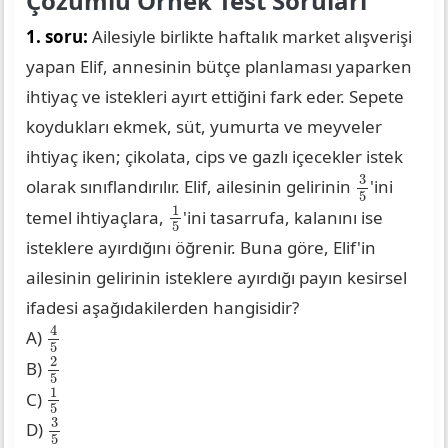
Çözümlü Örnek Test Soruları
1. soru:
Ailesiyle birlikte haftalık market alışverişi
yapan Elif, annesinin bütçe planlaması yaparken
ihtiyaç ve istekleri ayırt ettiğini fark eder. Sepete
koydukları ekmek, süt, yumurta ve meyveler
ihtiyaç iken; çikolata, cips ve gazlı içecekler istek
3
5
3
olarak sınıflandırılır. Elif, ailesinin gelirinin
'ini
5
1
5
1
temel ihtiyaçlara,
'ini tasarrufa, kalanını ise
5
isteklere ayırdığını öğrenir. Buna göre, Elif'in
ailesinin gelirinin isteklere ayırdığı payın kesirsel
ifadesi aşağıdakilerden hangisidir?
4
5
4
A)
5
2
5
2
B)
5
1
5
1
C)
5
3
5
3
D)
5