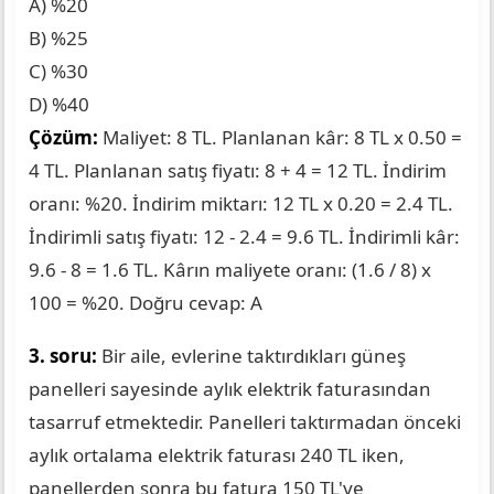
A) %20
B) %25
C) %30
D) %40
Çözüm:
Maliyet: 8 TL. Planlanan kâr: 8 TL x 0.50 =
4 TL. Planlanan satış fiyatı: 8 + 4 = 12 TL. İndirim
oranı: %20. İndirim miktarı: 12 TL x 0.20 = 2.4 TL.
İndirimli satış fiyatı: 12 - 2.4 = 9.6 TL. İndirimli kâr:
9.6 - 8 = 1.6 TL. Kârın maliyete oranı: (1.6 / 8) x
100 = %20. Doğru cevap: A
3. soru:
Bir aile, evlerine taktırdıkları güneş
panelleri sayesinde aylık elektrik faturasından
tasarruf etmektedir. Panelleri taktırmadan önceki
aylık ortalama elektrik faturası 240 TL iken,
panellerden sonra bu fatura 150 TL'ye