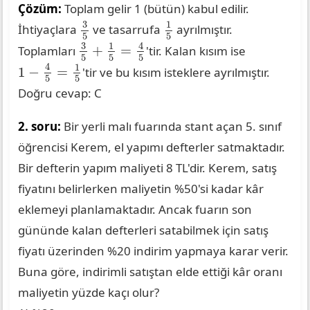
Çözüm:
Toplam gelir 1 (bütün) kabul edilir.
3
5
1
5
3
1
İhtiyaçlara
ve tasarrufa
ayrılmıştır.
5
5
3
5
+
1
5
=
4
5
3
4
1
+
=
Toplamları
'tir. Kalan kısım ise
5
5
5
1
−
4
5
=
1
5
4
1
1
−
=
'tir ve bu kısım isteklere ayrılmıştır.
5
5
Doğru cevap: C
2. soru:
Bir yerli malı fuarında stant açan 5. sınıf
öğrencisi Kerem, el yapımı defterler satmaktadır.
Bir defterin yapım maliyeti 8 TL'dir. Kerem, satış
fiyatını belirlerken maliyetin %50'si kadar kâr
eklemeyi planlamaktadır. Ancak fuarın son
gününde kalan defterleri satabilmek için satış
fiyatı üzerinden %20 indirim yapmaya karar verir.
Buna göre, indirimli satıştan elde ettiği kâr oranı
maliyetin yüzde kaçı olur?