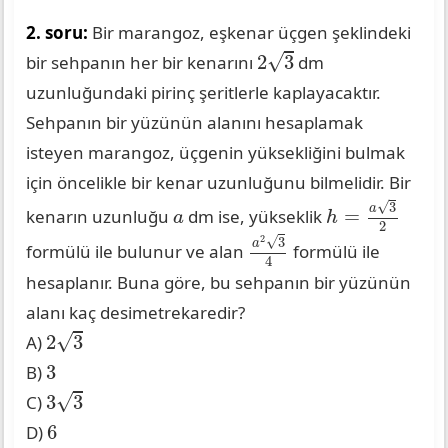
2. soru:
Bir marangoz, eşkenar üçgen şeklindeki
2
3
√
2
3
bir sehpanın her bir kenarını
dm
uzunluğundaki pirinç şeritlerle kaplayacaktır.
Sehpanın bir yüzünün alanını hesaplamak
isteyen marangoz, üçgenin yüksekliğini bulmak
için öncelikle bir kenar uzunluğunu bilmelidir. Bir
h
=
a
3
2
√
3
a
a
=
kenarın uzunluğu
dm ise, yükseklik
a
h
2
a
2
3
4
2
√
3
a
formülü ile bulunur ve alan
formülü ile
4
hesaplanır. Buna göre, bu sehpanın bir yüzünün
alanı kaç desimetrekaredir?
2
3
√
2
3
A)
3
3
B)
3
3
√
3
3
C)
6
6
D)