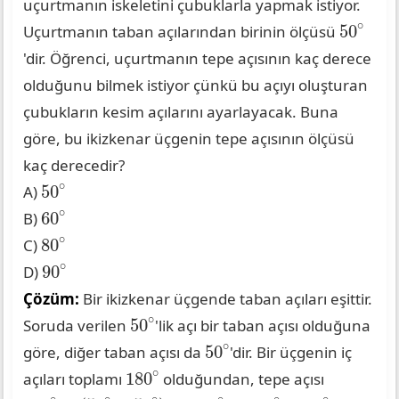
uçurtmanın iskeletini çubuklarla yapmak istiyor.
50
∘
∘
50
Uçurtmanın taban açılarından birinin ölçüsü
'dir. Öğrenci, uçurtmanın tepe açısının kaç derece
olduğunu bilmek istiyor çünkü bu açıyı oluşturan
çubukların kesim açılarını ayarlayacak. Buna
göre, bu ikizkenar üçgenin tepe açısının ölçüsü
kaç derecedir?
50
∘
∘
50
A)
60
∘
∘
60
B)
80
∘
∘
80
C)
90
∘
∘
90
D)
Çözüm:
Bir ikizkenar üçgende taban açıları eşittir.
50
∘
∘
50
Soruda verilen
'lik açı bir taban açısı olduğuna
50
∘
∘
50
göre, diğer taban açısı da
'dir. Bir üçgenin iç
180
∘
∘
180
açıları toplamı
olduğundan, tepe açısı
180
∘
−
(
50
∘
+
50
∘
)
=
180
∘
−
100
∘
=
80
∘