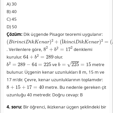
A) 30
B) 40
C) 45
D) 50
Çözüm:
Dik üçgende Pisagor teoremi uygulanır:
(
B
i
r
i
n
c
i
D
i
k
K
e
n
a
r
)
2
+
(
İ
k
i
n
c
i
D
i
k
K
e
n
a
r
)
2
=
(
H
i
p
o
t
2
2
(
)
+
(
)
=
(
İ
B
i
r
i
n
c
i
D
i
k
K
e
n
a
r
k
i
n
c
i
D
i
k
K
e
n
a
r
8
2
+
b
2
=
17
2
2
2
2
8
+
=
17
. Verilenlere göre,
denklemi
b
64
+
b
2
=
289
2
64
+
=
289
kurulur.
olur.
b
b
=
225
=
15
b
2
=
289
−
64
=
225
2
√
=
289
−
64
=
225
=
225
=
15
ve
metre
b
b
bulunur. Üçgenin kenar uzunlukları 8 m, 15 m ve
17 m'dir. Çevre, kenar uzunluklarının toplamıdır:
8
+
15
+
17
=
40
8
+
15
+
17
=
40
metre. Bu nedenle gereken çit
uzunluğu 40 metredir. Doğru cevap: B
4. soru:
Bir öğrenci, ikizkenar üçgen şeklindeki bir