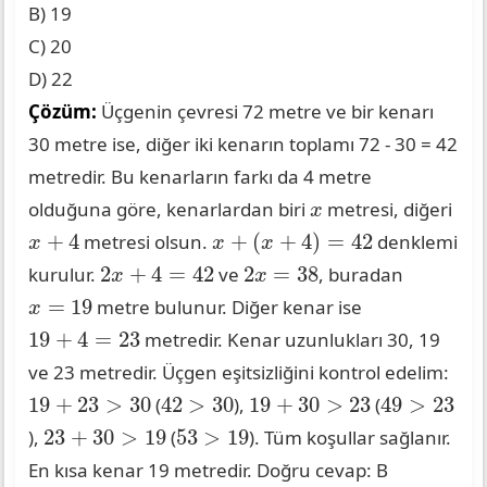
B) 19
C) 20
D) 22
Çözüm:
Üçgenin çevresi 72 metre ve bir kenarı
30 metre ise, diğer iki kenarın toplamı 72 - 30 = 42
metredir. Bu kenarların farkı da 4 metre
x
olduğuna göre, kenarlardan biri
metresi, diğeri
x
x
+
(
x
+
4
)
=
42
x
+
4
+
4
+
(
+
4
)
=
42
metresi olsun.
denklemi
x
x
x
2
x
+
4
=
42
2
x
=
38
2
+
4
=
42
2
=
38
kurulur.
ve
, buradan
x
x
x
=
19
=
19
metre bulunur. Diğer kenar ise
x
19
+
4
=
23
19
+
4
=
23
metredir. Kenar uzunlukları 30, 19
ve 23 metredir. Üçgen eşitsizliğini kontrol edelim:
19
+
23
>
30
42
>
30
19
+
30
>
23
49
>
23
19
+
23
>
30
42
>
30
19
+
30
>
23
49
>
23
(
),
(
23
+
30
>
19
53
>
19
23
+
30
>
19
53
>
19
),
(
). Tüm koşullar sağlanır.
En kısa kenar 19 metredir. Doğru cevap: B