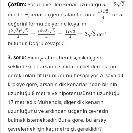
a
=
2
3
√
=
2
3
Çözüm:
Soruda verilen kenar uzunluğu
a
a
2
3
4
2
√
3
a
a
dm'dir. Eşkenar üçgenin alan formülü
'tür.
a
4
değerini formülde yerine koyalım:
(
2
3
)
2
3
4
=
(
4
×
3
)
3
4
=
12
3
4
=
3
3
2
√
√
√
(
2
3
)
3
(
4
×
3
)
3
√
12
3
√
=
=
=
3
3
dm²
4
4
4
bulunur. Doğru cevap: C
3. soru:
Bir inşaat mühendisi, dik üçgen
şeklindeki bir arsanın sınırlarını belirlemek için
gerekli olan çit uzunluğunu hesaplıyor. Arsaya ait
krokiye göre, arsanın dik kenarlarından birinin
uzunluğu 8 metre ve hipotenüsünün uzunluğu
17 metredir. Mühendis, diğer dik kenarın
uzunluğunu ve ardından üçgenin çevresini
bulmak istemektedir. Buna göre, bu arsayı
çevrelemek için kaç metre çit gereklidir?