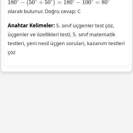
∘
∘
∘
∘
∘
∘
180
−
(
50
+
50
)
=
180
−
100
=
80
olarak bulunur. Doğru cevap: C
Anahtar Kelimeler:
5. sınıf üçgenler test çöz,
üçgenler ve özellikleri testi, 5. sınıf matematik
testleri, yeni nesil üçgen soruları, kazanım testleri
çöz