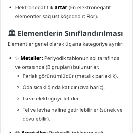
Elektronegatiflik
artar
(En elektronegatif
elementler sağ üst köşededir; Flor).
🏛️ Elementlerin Sınıflandırılması
Elementler genel olarak üç ana kategoriye ayrılır:
✨
Metaller:
Periyodik tablonun sol tarafında
ve ortasında (B grupları) bulunurlar.
Parlak görünümlüdür (metalik parlaklık).
Oda sıcaklığında katıdır (cıva hariç).
Isı ve elektriği iyi iletirler.
Tel ve levha haline getirilebilirler (sünek ve
dövülebilir).
💎
Ametaller:
Periyodik tablonun sağ