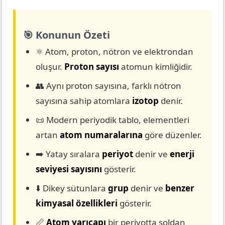
🎯 Konunun Özeti
⚛️ Atom, proton, nötron ve elektrondan
oluşur.
Proton sayısı
atomun kimliğidir.
👥 Aynı proton sayısına, farklı nötron
sayısına sahip atomlara
izotop
denir.
📜 Modern periyodik tablo, elementleri
artan
atom numaralarına
göre düzenler.
➡️ Yatay sıralara
periyot
denir ve
enerji
seviyesi sayısını
gösterir.
⬇️ Dikey sütunlara
grup
denir ve
benzer
kimyasal özellikleri
gösterir.
📏
Atom yarıçapı
bir periyotta soldan