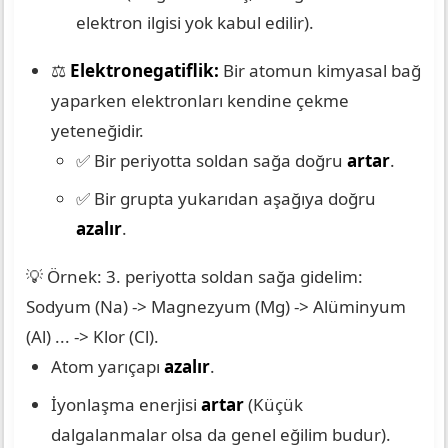
elektron ilgisi yok kabul edilir).
⚖️
Elektronegatiflik:
Bir atomun kimyasal bağ
yaparken elektronları kendine çekme
yeteneğidir.
✅ Bir periyotta soldan sağa doğru
artar
.
✅ Bir grupta yukarıdan aşağıya doğru
azalır
.
💡 Örnek: 3. periyotta soldan sağa gidelim:
Sodyum (Na) -> Magnezyum (Mg) -> Alüminyum
(Al) ... -> Klor (Cl).
Atom yarıçapı
azalır
.
İyonlaşma enerjisi
artar
(Küçük
dalgalanmalar olsa da genel eğilim budur).