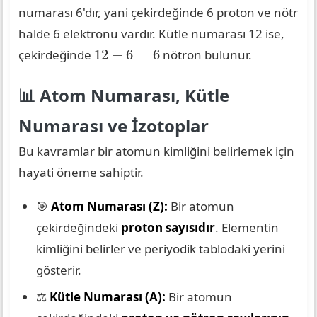
numarası 6'dır, yani çekirdeğinde 6 proton ve nötr
halde 6 elektronu vardır. Kütle numarası 12 ise,
12
−
6
=
6
12
−
6
=
6
çekirdeğinde
nötron bulunur.
📊 Atom Numarası, Kütle
Numarası ve İzotoplar
Bu kavramlar bir atomun kimliğini belirlemek için
hayati öneme sahiptir.
🎯
Atom Numarası (Z):
Bir atomun
çekirdeğindeki
proton sayısıdır
. Elementin
kimliğini belirler ve periyodik tablodaki yerini
gösterir.
⚖️
Kütle Numarası (A):
Bir atomun