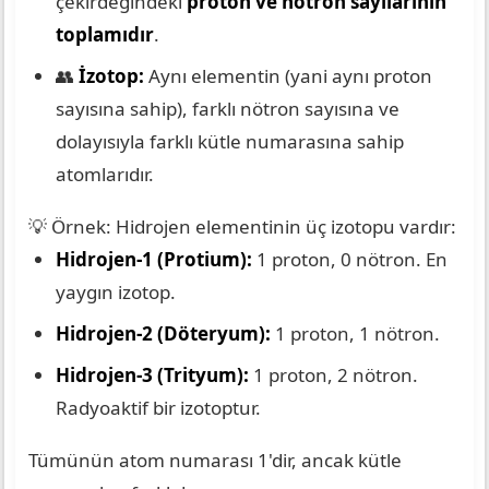
çekirdeğindeki
proton ve nötron sayılarının
toplamıdır
.
👥
İzotop:
Aynı elementin (yani aynı proton
sayısına sahip), farklı nötron sayısına ve
dolayısıyla farklı kütle numarasına sahip
atomlarıdır.
💡 Örnek: Hidrojen elementinin üç izotopu vardır:
Hidrojen-1 (Protium):
1 proton, 0 nötron. En
yaygın izotop.
Hidrojen-2 (Döteryum):
1 proton, 1 nötron.
Hidrojen-3 (Trityum):
1 proton, 2 nötron.
Radyoaktif bir izotoptur.
Tümünün atom numarası 1'dir, ancak kütle