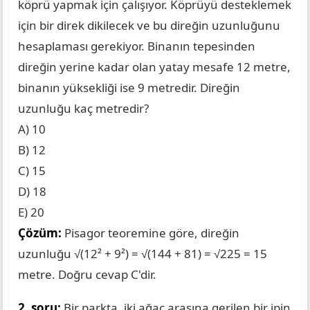
köprü yapmak için çalışıyor. Köprüyü desteklemek
için bir direk dikilecek ve bu direğin uzunluğunu
hesaplaması gerekiyor. Binanın tepesinden
direğin yerine kadar olan yatay mesafe 12 metre,
binanın yüksekliği ise 9 metredir. Direğin
uzunluğu kaç metredir?
A) 10
B) 12
C) 15
D) 18
E) 20
Çözüm:
Pisagor teoremine göre, direğin
uzunluğu √(12² + 9²) = √(144 + 81) = √225 = 15
metre. Doğru cevap C'dir.
2. soru:
Bir parkta, iki ağaç arasına gerilen bir ipin