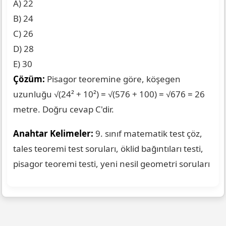
A) 22
B) 24
C) 26
D) 28
E) 30
Çözüm:
Pisagor teoremine göre, köşegen
uzunluğu √(24² + 10²) = √(576 + 100) = √676 = 26
metre. Doğru cevap C'dir.
Anahtar Kelimeler:
9. sınıf matematik test çöz,
tales teoremi test soruları, öklid bağıntıları testi,
pisagor teoremi testi, yeni nesil geometri soruları