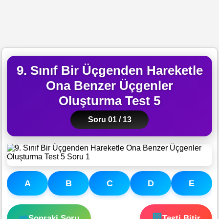
9. Sınıf Bir Üçgenden Hareketle
Ona Benzer Üçgenler
Oluşturma Test 5
Soru 01 / 13
A
B
C
D
E
➡️
🏁
Sonraki Soru
Testi Bitir