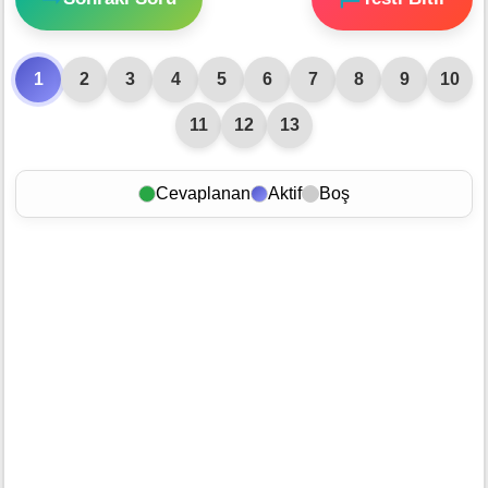
1
2
3
4
5
6
7
8
9
10
11
12
13
Cevaplanan
Aktif
Boş