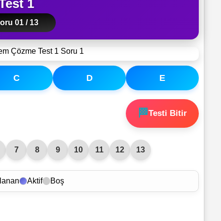
Test 1
oru 01 / 13
C
D
E
🏁
Testi Bitir
7
8
9
10
11
12
13
lanan
Aktif
Boş