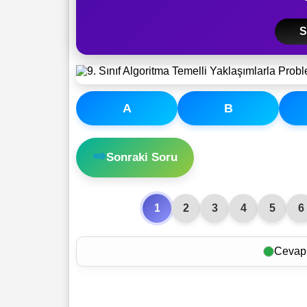
S
A
B
➡️
Sonraki Soru
1
2
3
4
5
6
Cevap