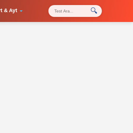
🔍
t & Ayt