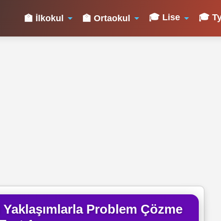
🎓 Lise
🎓 Ty
🏫 İlkokul
🏫 Ortaokul
li Yaklaşımlarla Problem Çözme