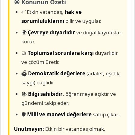
🎯 Konunun Özeti
✅ Etkin vatandaş,
hak ve
sorumluluklarını
bilir ve uygular.
🌍
Çevreye duyarlıdır
ve doğal kaynakları
korur.
🤝
Toplumsal sorunlara karşı
duyarlıdır
ve çözüm üretir.
🗳️
Demokratik değerlere
(adalet, eşitlik,
saygı) bağlıdır.
📚
Bilgi sahibidir
, öğrenmeye açıktır ve
gündemi takip eder.
🛡️
Milli ve manevi değerlere
sahip çıkar.
Unutmayın:
Etkin bir vatandaş olmak,